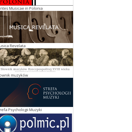
ntes Musicae in Polonia
usica Revelata
łownik muzyków
refa Psychologii Muzyki