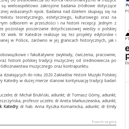
 są wieloaspektowo zakrojone badania źródłowe dotyczące
P
cznej wskazanych epok. Badania nad dziełem skupiają się na
ontekstu teoretycznego, estetycznego, kulturowego oraz na
nym odbiorem w przeszłości i na historii recepcji. Jednym z
e pozostaje poszerzanie dotychczasowej wiedzy o polskiej
X wiek. W Katedrze realizuje się też projekty edytorskie i
P
nej w Polsce, zarówno w jej granicach historycznych, jak i
obowiązkowe i fakultatywne (wykłady, ćwiczenia, pracownie,
raz historii polskiej tradycji muzycznej od średniowiecza po
E
 źródłoznawstwa muzycznego oraz kontrapunktu.
a działających do roku 2020 Zakładów Historii Muzyki Polskiej
owy Katedry w dużej mierze stanowi kontynuację tradycji badań
czelni; dr Michał Bruliński, adiunkt; dr Tomasz Górny, adiunkt;
Leszczyńska, profesor uczelni; dr Aneta Markuszewska, adiunkt;
ik Katedry
; dr hab. Anna Ryszka-Komarnicka, adiunkt; dr Emily
Powrót na górę