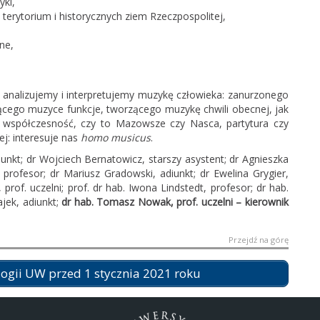
yki,
erytorium i historycznych ziem Rzeczpospolitej,
lne,
 analizujemy i interpretujemy muzykę człowieka: zanurzonego
jącego muzyce funkcje, tworzącego muzykę chwili obecnej, jak
a współczesność, czy to Mazowsze czy Nasca, partytura czy
ej: interesuje nas
homo musicus
.
nkt; dr Wojciech Bernatowicz, starszy asystent; dr Agnieszka
, profesor; dr Mariusz Gradowski, adiunkt; dr Ewelina Grygier,
rof. uczelni; prof. dr hab. Iwona Lindstedt, profesor; dr hab.
jek, adiunkt;
dr hab. Tomasz Nowak, prof. uczelni – kierownik
Przejdź na górę
logii UW przed 1 stycznia 2021 roku