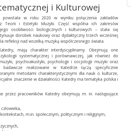
tematycznej i Kulturowej
wej powstała w roku 2020 w wyniku połączenia zakładów
az Teorii i Estetyki Muzyki. Część wspólna ich zakresów
go osobliwości biologicznych i kulturowych – stała się
ntynuuje dorobek naukowy oraz dydaktyczny trzech wcześniej
dla refleksji nad wszelką muzyką współczesnego świata.
Katedry, mają charakter interdyscyplinarny. Obejmują one
uzykologii systematycznej i porównawczej, jak również do
 muzyki, psychoakustyki, psychologii i socjologii muzyki oraz
ty badawcze realizowane w Katedrze łączą specyficznie
ybranymi metodami charakterystycznymi dla nauk o kulturze,
cjalne znaczenie w działalności Katedry ma tematyka polska i
e przez pracowników Katedry obejmują m. in. następujące
 człowieka,
ontekstach, m.in. społecznym, politycznym i religijnym,
uzycznych,