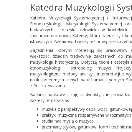
Katedra Muzykologii Sys
Katedra Muzykologii Systematycznej i Kulturo
Etnomuzykologii, Muzykologii Systematycznej or
badawczych – muzyka człowieka w kontekście je
fundamentem nowej Katedry, która dziedziczy i ko
istniejących Zakładów. Tworzy też nową przestrzeń 
Zagadnienia, którymi interesują się pracownicy 
większość dziedzin tradycyjnie zaliczanych do m
muzykologii historycznej. Dotyczą teorii i estetyki
etnomuzykologii i antropologii muzyki. Projek
muzykologiczne metody analizy i interpretacji z w
nauk społecznych i innych nauk humanistycznych. Spe
z Polską związana.
Badania naukowe i zajęcia dydaktyczne prowadzon
zakresy tematyczne:
muzyka z perspektywy osobliwości gatunkowej
praktyki muzyczne rozpatrywane w rozmaitych k
studia nad myślą o muzyce,
przemiany stylów, gatunków, form i technik m