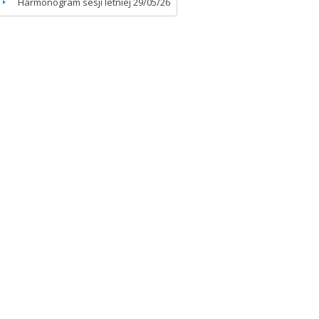
Harmonogram sesji letniej
29/05/26