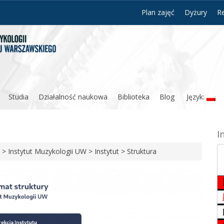
Plan zajęć
Dyżury
Re
Studia
Działalność naukowa
Biblioteka
Blog
Język:
I
>
Instytut Muzykologii UW
>
Instytut
>
Struktura