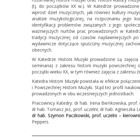
(tj. do początków XX w.). W Katedrze prowadzone
wprost dzieł muzycznych, jak również kultury muzy
analizie muzykologicznej, na rozpoznaniu jego k
identyfikacji problemów związanych z jego społecz
ważniejszych nurtów prac prowadzonych w Katedrz
tradycji muzycznej od czasów najdawniejszych po X
wydawnicze dotyczące spuścizny muzycznej zachowa
obecnych.
W Katedrze Historii Muzyki prowadzone są zajęcia 
seminaria) z zakresu historii muzyki powszechnej o
początki wieku XX, w tym również zajęcia z zakresu
Katedra Historii Muzyki powstała w efekcie połączeni
i Powszechnej Historii Muzyki. Stąd też profil nauk
prowadzonych w obu wcześniejszych jednostkach.
Pracownicy Katedry: dr hab. Irena Bieńkowska, prof. u
dr hab. Tomasz Jeż, prof. uczelni; dr hab. Agnieszka 
dr hab. Szymon Paczkowski, prof. uczelni – kierown
Peppers.