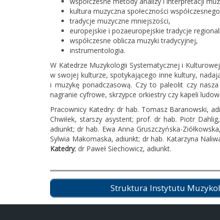
współczesne metody analizy i interpretacji muz
kultura muzyczna społeczności współczesnego t
tradycje muzyczne mniejszości,
europejskie i pozaeuropejskie tradycje regiona
współczesne oblicza muzyki tradycyjnej,
instrumentologia.
W Katedrze Muzykologii Systematycznej i Kulturowej
w swojej kulturze, spotykającego inne kultury, nada
i muzykę ponadczasową. Czy to paleolit czy nasz
nagranie cyfrowe, skrzypce orkiestry czy kapeli ludow
Pracownicy Katedry: dr hab. Tomasz Baranowski, adiu
Chwiłek, starszy asystent; prof. dr hab. Piotr Dahlig
adiunkt; dr hab. Ewa Anna Gruszczyńska-Ziółkowska, p
Sylwia Makomaska, adiunkt; dr hab. Katarzyna Naliwa
Katedry
; dr Paweł Siechowicz, adiunkt.
Struktura Instytutu Muzyko