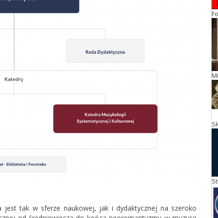
Fo
M
S
St
a jest tak w sferze naukowej, jak i dydaktycznej na szeroko
muzycznej od średniowiecza do końca neoromantyzmu w muzyce