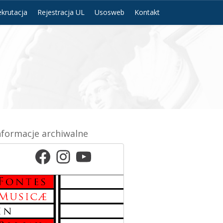
krutacja
Rejestracja UL
Usosweb
Kontakt
nformacje archiwalne
Facebook
Instagram
YouTube