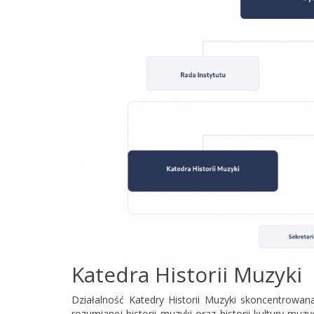
Katedra Historii Muzyki
Działalność Katedry Historii Muzyki skoncentrowan
rozumianej historii muzyki oraz historii kultury 