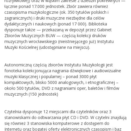
rozrywkowej) oraz w wąskim zakresie z dziedzin pokrewnych —
łącznie ponad 17.000 jednostek. Zbiór zawiera również
czasopisma muzykologiczne (ok. 350 tytułów polskich i
zagranicznych) i druki muzyczne niezbędne dla celów
dydaktycznych i naukowych (ponad 17 000). Biblioteka
dysponuje także — przekazaną w depozyt przez Gabinet
Zbiorów Muzycznych BUW — częścią kolekcji druków
muzycznych wrocławskiego (nieistniejącego już) Instytutu
Muzyki Kościelnej (udostępniane na miejscu).
Autonomiczną częścią zbiorów Instytutu Muzykologii jest
fonoteka kolekcjonująca nagrania dźwiękowe i audiowizualne
muzyki klasycznej i popularnej – ponad 3000 płyt
kompaktowych, blisko 5000 analogowych, i etnograficznej –
około 500 tytułów, DVD z nagraniami oper, baletów i filmów
muzycznych (150 jednostek)
Czytelnia dysponuje 12 miejscami dla czytelników oraz 3
stanowiskami do odtwarzania płyt CD i DVD. W czytelni znajdują
się również 3 stanowiska komputerowe z dostępem do
Internetu oraz bogatej oferty
elektronicznych czasopism i baz