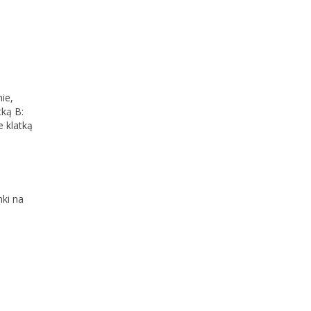
m
ie,
ką B:
 klatką
ki na