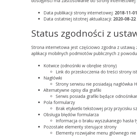
dostępnści ma zastosowanie do strony internetowej
Data publikacji strony internetowej:
2018-11-0
Data ostatniej istotnej aktualizacji:
2020-08-22
Status zgodności z usta
Strona internetowa jest częściowo zgodna z ustawą z 
aplikacji mobilnych podmiotów publicznych z powodu
Kotwice (odnośniki w obrębie strony)
Link do przeskoczenia do treści strony is
Nagłówki
Strony serwisu nie posiadają nagłówka H
Alternatywne opisy dla grafiki
Serwis posiada grafiki będące odnośnikam
Pola formularzy
Brak etykietki tekstowej przy przycisku s
Obsługa błędów formularza
Informacja o braku wyszukanego hasła ty
Pozostałe elementy sterujące strony
Elementy rozwijalne menu głównego nie 