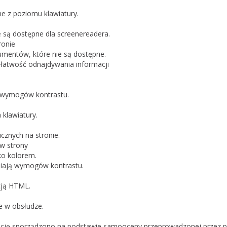
e z poziomu klawiatury.
e są dostępne dla screenereadera.
ronie
mentów, które nie są dostępne.
 łatwość odnajdywania informacji
e wymogów kontrastu.
klawiatury.
znych na stronie.
ów strony
ko kolorem.
łniają wymogów kontrastu.
cją HTML.
e w obsłudze.
rację sporządzono na podstawie samooceny przeprowadzonej przez 