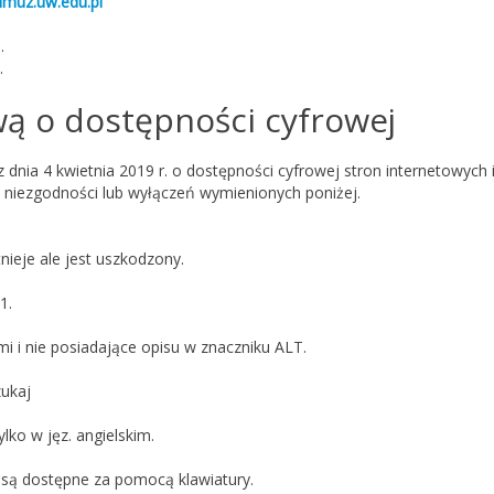
imuz.uw.edu.pl
1
.
.
wą o dostępności cyfrowej
dnia 4 kwietnia 2019 r. o dostępności cyfrowej stron internetowych 
 niezgodności lub wyłączeń wymienionych poniżej.
tnieje ale jest uszkodzony.
1.
i i nie posiadające opisu w znaczniku ALT.
zukaj
lko w jęz. angielskim.
są dostępne za pomocą klawiatury.