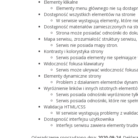
Elementy klikalne
Elementy menu głównego nie są dostępn
Dostępność wszystkich elementów na stronie
W serwisie występują elementy, które ni
Dostępność materiałów zamieszczonych na st
Strona może posiadać odnośniki do doku
Mapa serwisu, zrozumiałość struktury serwisu,
Serwis nie posiada mapy stron.
Kontrasty i kolorystyka strony
Serwis posiada elementy nie spełniając
Widoczność fokusa klawiatury
Serwis może ukrywać widoczność fokusa 
Elementy dynamiczne strony
Problem z działaniem elementów dynamic
Wyróżnienie linków i innych istotnych element
Serwis posiada odnośniki wyróżnione tyl
Serwis posiada odnośniki, które nie spe
Walidacja HTML/CSS
W serwisie występują problemy z walida
Dostępność interfejsu użytkownika
Interfejs serwisu zawiera elementy trudn
Oświadczenie sporządzono dnia:
2020-09-24
. Dekla