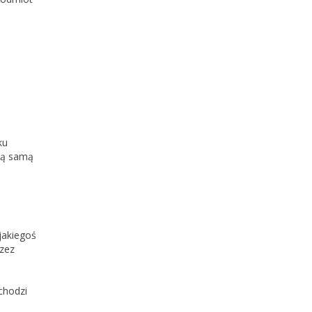
ku
Tą samą
jakiegoś
rzez
chodzi