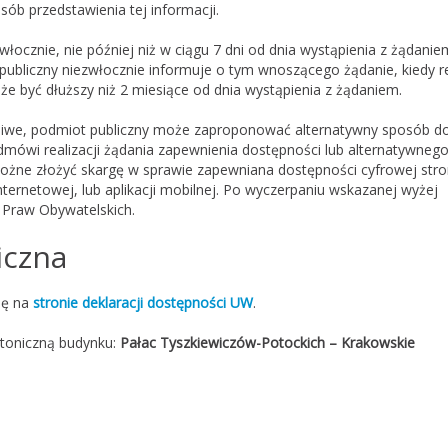
sób przedstawienia tej informacji.
ocznie, nie później niż w ciągu 7 dni od dnia wystąpienia z żądaniem
publiczny niezwłocznie informuje o tym wnoszącego żądanie, kiedy re
że być dłuższy niż 2 miesiące od dnia wystąpienia z żądaniem.
ożliwe, podmiot publiczny może zaproponować alternatywny sposób d
dmówi realizacji żądania zapewnienia dostępności lub alternatywneg
ożne złożyć skargę w sprawie zapewniana dostępności cyfrowej str
internetowej, lub aplikacji mobilnej. Po wyczerpaniu wskazanej wyżej
 Praw Obywatelskich.
iczna
ię na
stronie deklaracji dostępności UW
.
ktoniczną budynku:
Pałac Tyszkiewiczów-Potockich – Krakowskie