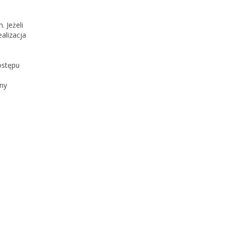
. Jeżeli
alizacja
ostępu
o
ony