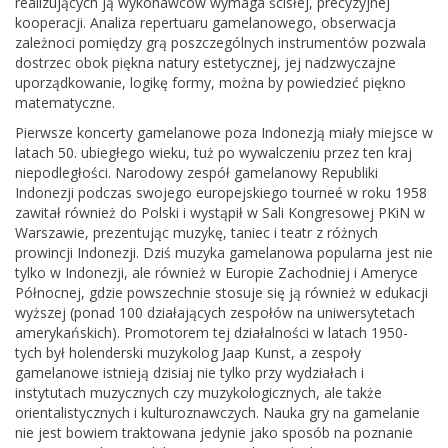
realizujących ją wykonawców wymaga ścisłej, precyzyjnej
kooperacji. Analiza repertuaru gamelanowego, obserwacja
zależnoci pomiędzy grą poszczególnych instrumentów pozwala
dostrzec obok piękna natury estetycznej, jej nadzwyczajne
uporządkowanie, logikę formy, można by powiedzieć piękno
matematyczne.
Pierwsze koncerty gamelanowe poza Indonezją miały miejsce w
latach 50. ubiegłego wieku, tuż po wywalczeniu przez ten kraj
niepodległości. Narodowy zespół gamelanowy Republiki
Indonezji podczas swojego europejskiego tourneé w roku 1958
zawitał również do Polski i wystąpił w Sali Kongresowej PKiN w
Warszawie, prezentując muzykę, taniec i teatr z różnych
prowincji Indonezji. Dziś muzyka gamelanowa popularna jest nie
tylko w Indonezji, ale również w Europie Zachodniej i Ameryce
Północnej, gdzie powszechnie stosuje się ją również w edukacji
wyższej (ponad 100 działających zespołów na uniwersytetach
amerykańskich). Promotorem tej działalności w latach 1950-
tych był holenderski muzykolog Jaap Kunst, a zespoły
gamelanowe istnieją dzisiaj nie tylko przy wydziałach i
instytutach muzycznych czy muzykologicznych, ale także
orientalistycznych i kulturoznawczych. Nauka gry na gamelanie
nie jest bowiem traktowana jedynie jako sposób na poznanie