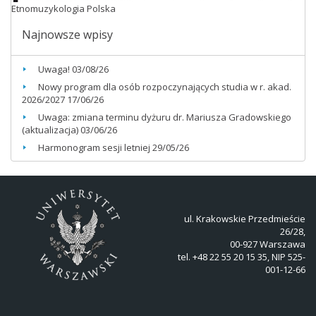
Etnomuzykologia Polska
Najnowsze wpisy
Uwaga!
03/08/26
Nowy program dla osób rozpoczynających studia w r. akad.
2026/2027
17/06/26
Uwaga: zmiana terminu dyżuru dr. Mariusza Gradowskiego
(aktualizacja)
03/06/26
Harmonogram sesji letniej
29/05/26
ul. Krakowskie Przedmieście
26/28,
00-927 Warszawa
tel. +48 22 55 20 15 35, NIP 525-
001-12-66