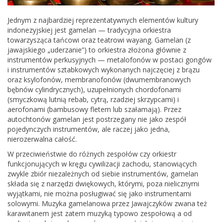
Jednym z najbardziej reprezentatywnych elementów kultury
indonezyjskiej jest gamelan — tradycyjna orkiestra
towarzysząca tańcowi oraz teatrowi wayang. Gamelan (z
jawajskiego „uderzanie”) to orkiestra złożona głównie z
instrumentów perkusyjnych — metalofonów w postaci gongów
i instrumentów sztabkowych wykonanych najczęciej z brązu
oraz ksylofonów, membranofonów (dwumembranowych
bębnów cylindrycznych), uzupełnionych chordofonami
(smyczkową lutnią rebab, cytrą, rzadziej skrzypcami) i
aerofonami (bambusowy fletem lub szałamają). Przez
autochtonów gamelan jest postrzegany nie jako zespół
pojedynczych instrumentów, ale raczej jako jedna,
nierozerwalna całość.
W przeciwieństwie do różnych zespołów czy orkiestr
funkcjonujących w kręgu cywilizacji zachodu, stanowiących
zwykle zbiór niezależnych od siebie instrumentów, gamelan
składa się z narzędzi dwiękowych, którymi, poza nielicznymi
wyjątkami, nie można posługiwać się jako instrumentami
solowymi. Muzyka gamelanowa przez Jawajczyków zwana też
karawitanem jest zatem muzyką typowo zespołową a od