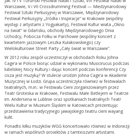
jak: IV i V Toruński Festiwal Nauki i Sztuki, VIII Festiwal Nauki w
Warszawie, V i VII Crossdrumming Festival — Miedzynarodowy
Festiwal Sztuki Perkusyjnej w Warszawie, Międzynarodowy
Festiwal Perkusyjny „źródła i Inspiracje” w Krakowie (wspólny
występ z artystami z Yogyakarty), Festiwal Kultur wiata „Okno
na świat” w Gdańsku, obchody Międzynarodowego Dnia
Uchodcy, Pobocza Folku w Parchowie (wspólny koncert z
kwartetem jazzowym Leszka Kułakowskiego) czy
Wielokulturowe Street Party „Cały świat w Warszawie”.
W 2012 roku zespół uczestniczył w obchodach Roku Johna
Cage’a w Polsce biorąc udział w wykonaniu Musicirucus podczas
lubelskiej Nocy Kultury i dając koncert podczas konferencji Czy
cisza jest muzyką? W stulecie urodzin Johna Cage’a w Akademii
Muzycznej w Łodzi. Grupa uczestniczyła również w festiwalach
teatralnych, m.in.: w Festiwalu Cieni zorganizowanym przez
Teatr Groteska w Krakowie, Festiwalu Małe Betlejem w Teatrze
im. Andersena w Lublinie oraz spotkaniach teatralnych Teatr
Wielu Kultur w Muzeum Śląskim w Katowicach prezentując
przedstawienia tradycyjnego jawajskiego teatru cieni wayang
kulit.
Ponadto kilku muzyków WGG koncertowało również w Indonezji
w ramach wspólnych projektów z tamtejszymi artystami.