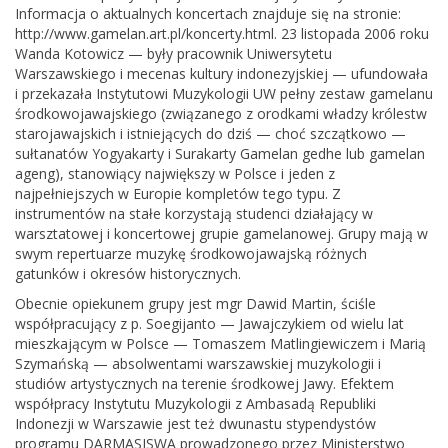
Informacja o aktualnych koncertach znajduje się na stronie:
http://www.gamelan.art.pl/koncerty.html
. 23 listopada 2006 roku
Wanda Kotowicz — były pracownik Uniwersytetu
Warszawskiego i mecenas kultury indonezyjskiej — ufundowała
i przekazała Instytutowi Muzykologii UW pełny zestaw gamelanu
środkowojawajskiego (związanego z orodkami władzy królestw
starojawajskich i istniejących do dziś — choć szczątkowo —
sułtanatów Yogyakarty i Surakarty Gamelan gedhe lub gamelan
ageng), stanowiący największy w Polsce i jeden z
najpełniejszych w Europie kompletów tego typu. Z
instrumentów na stałe korzystają studenci działający w
warsztatowej i koncertowej grupie gamelanowej. Grupy mają w
swym repertuarze muzykę środkowojawajską różnych
gatunków i okresów historycznych.
Obecnie opiekunem grupy jest mgr Dawid Martin, ściśle
współpracujący z p. Soegijanto — Jawajczykiem od wielu lat
mieszkającym w Polsce — Tomaszem Matlingiewiczem i Marią
Szymańską — absolwentami warszawskiej muzykologii i
studiów artystycznych na terenie środkowej Jawy. Efektem
współpracy Instytutu Muzykologii z Ambasadą Republiki
Indonezji w Warszawie jest też dwunastu stypendystów
programu DARMASISWA prowadzonego przez Ministerstwo