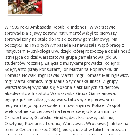
W 1985 roku Ambasada Republiki Indonezji w Warszawie
sprowadziła z Jawy zestaw instrumentów (był to pierwszy
sprowadzony na stałe do Polski zestaw gamelanowy). Na
początku lat 1990-tych Ambasada RI nawiązała współpracę z
Instytutem Muzykologii UW, dzięki której rozpoczęła działalność
istniejąca do dziś warsztatowa grupa gamelanowa (ok. 30
studentów rocznie). Zajęcia z muzykami prowadzili kolejno:
Soegiyanto (stały konsultant), dr Marzanna Popławska, dr
Tomasz Nowak, mgr Dawid Martin, mgr Tomasz Matlingiewicz,
mgr Marta Kramicz, mgr Maria Szymańska-Ilnata. Z grupy
warsztatowej wyłoniła się złożona z aktualnych studentów i
absolwentów Instytutu Warszawska Grupa Gamelanowa,
będąca już nie tylko grupą warsztatową, ale pierwszym i
jedynym tego typu zespołem muzycznym w Polsce. Zespół
wielokrotnie koncertował na terenie całego kraju (m.in. w
Częstochowie, Gdańsku, Grudziądzu, Krakowie, Lublinie,
Olsztynie, Poznaniu, Toruniu, Warszawie, Wrocławiu) jak też na
terenie Czech (marzec 2006), biorąc udział w takich imprezach