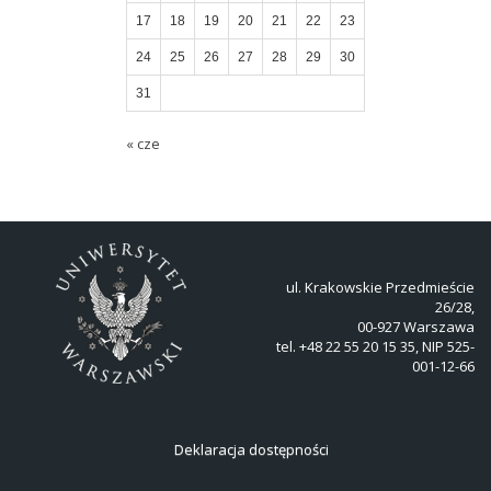
17
18
19
20
21
22
23
24
25
26
27
28
29
30
31
« cze
ul. Krakowskie Przedmieście
26/28,
00-927 Warszawa
tel. +48 22 55 20 15 35, NIP 525-
001-12-66
Deklaracja dostępności