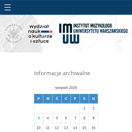
Informacje archiwalne
sierpień 2026
P
W
Ś
C
P
S
N
1
2
3
4
5
6
7
8
9
10
11
12
13
14
15
16